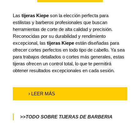
Las
tijeras Kiepe
son la elección perfecta para
T
estilistas y barberos profesionales que buscan
i
herramientas de corte de alta calidad y precisión.
j
Reconocidas por su durabilidad y rendimiento
e
excepcional, las
tijeras Kiepe
están diseñadas para
r
ofrecer cortes perfectos en todo tipo de cabello. Ya sea
a
para trabajos detallados o cortes más generales, estas
s
tijeras ofrecen un control total, lo que te permitirá
K
obtener resultados excepcionales en cada sesión.
i
e
› LEER MÁS
p
e
:
>>TODO SOBRE TIJERAS DE BARBERIA
H
e
r