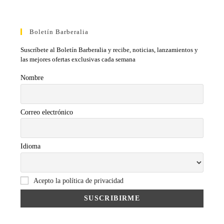
r
a
m
Boletín Barberalia
i
Suscríbete al Boletín Barberalia y recibe, noticias, lanzamientos y
e
las mejores ofertas exclusivas cada semana
n
t
Nombre
a
s
Correo electrónico
d
e
P
Idioma
r
e
c
Acepto la política de privacidad
i
s
i