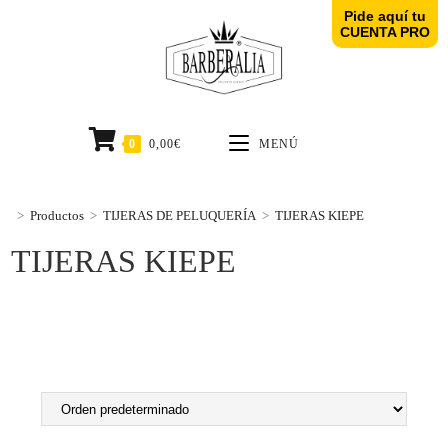
Pide aquí tu
CUENTA PRO
0
0,00
€
MENÚ
>
Productos
>
TIJERAS DE PELUQUERÍA
>
TIJERAS KIEPE
TIJERAS KIEPE