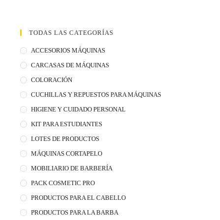
ó
n
p
TODAS LAS CATEGORÍAS
a
ACCESORIOS MÁQUINAS
r
a
CARCASAS DE MÁQUINAS
C
COLORACIÓN
o
CUCHILLAS Y REPUESTOS PARA MÁQUINAS
r
HIGIENE Y CUIDADO PERSONAL
t
KIT PARA ESTUDIANTES
e
s
LOTES DE PRODUCTOS
I
MÁQUINAS CORTAPELO
m
MOBILIARIO DE BARBERÍA
p
PACK COSMETIC PRO
e
PRODUCTOS PARA EL CABELLO
c
a
PRODUCTOS PARA LA BARBA