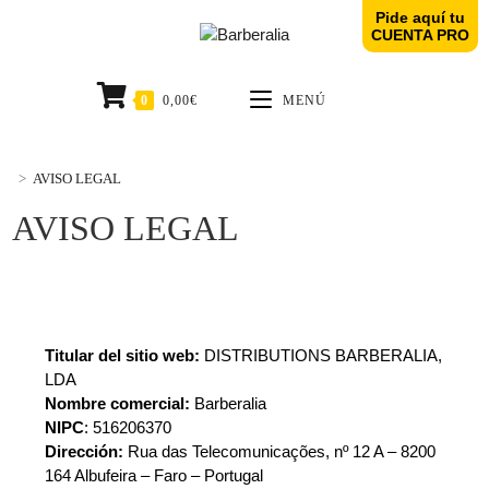
Pide aquí tu
CUENTA PRO
0
0,00
€
MENÚ
>
AVISO LEGAL
AVISO LEGAL
Titular del sitio web:
DISTRIBUTIONS BARBERALIA,
LDA
Nombre comercial:
Barberalia
NIPC
: 516206370
Dirección:
Rua das Telecomunicações, nº 12 A – 8200
164 Albufeira – Faro – Portugal