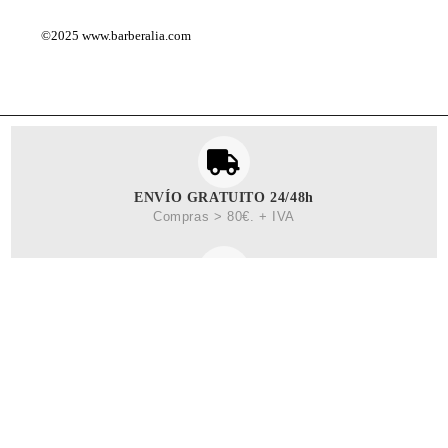
©2025
www.barberalia.com
ENVÍO GRATUITO 24/48h
Compras > 80€. + IVA
PAGO SEGURO 100%
Paga con Tarjeta o PayPal.
CLIENTES ESPAÑA
+34 744 652 819