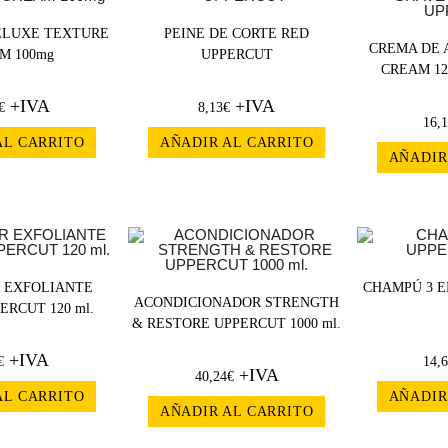
ELUXE TEXTURE
PEINE DE CORTE RED
CREMA DE 
M 100mg
UPPERCUT
CREAM 12
+IVA
+IVA
€
8,13
€
16,
AL CARRITO
AÑADIR AL CARRITO
AÑADIR
 EXFOLIANTE
CHAMPÚ 3 E
ACONDICIONADOR STRENGTH
ERCUT 120 ml.
& RESTORE UPPERCUT 1000 ml.
+IVA
€
14,
+IVA
40,24
€
AL CARRITO
AÑADIR
AÑADIR AL CARRITO