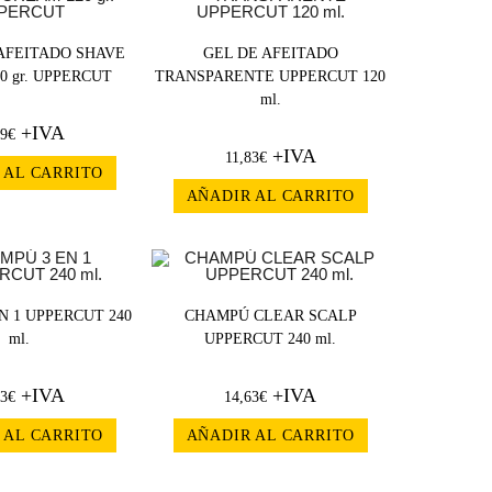
AFEITADO SHAVE
GEL DE AFEITADO
0 gr. UPPERCUT
TRANSPARENTE UPPERCUT 120
ml.
+IVA
19
€
+IVA
11,83
€
 AL CARRITO
AÑADIR AL CARRITO
N 1 UPPERCUT 240
CHAMPÚ CLEAR SCALP
ml.
UPPERCUT 240 ml.
+IVA
+IVA
63
€
14,63
€
 AL CARRITO
AÑADIR AL CARRITO