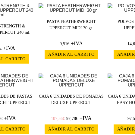
PASTA FEATHERWEIGHT
POLVOS
STRENGTH &
UPPERCUT MIDI 30 gr.
UPPER
ERCUT 240 ml.
+IVA
9,51
€
14,
+IVA
€
AÑADIR AL CARRITO
AÑADIR
AL CARRITO
¡OFERT
ADES DE PASTAS
CAJA 6 UNIDADES DE POMADAS
CAJA 6 UNI
A!
GHT UPPERCUT
DELUXE UPPERCUT
EASY H
+IVA
+IVA
6
€
107,56
€
97,78
€
97,
AL CARRITO
AÑADIR AL CARRITO
AÑADIR