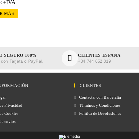
+IVA
€
R MÁS
O SEGURO 100%
CLIENTES ESPAÑA
con Tarjeta o PayPal.
+34 744 652 819
NFORMACIÓN
CLIENTES
gal
Contactar con Barberalia
 de Privacidad
Términos y Condiciones
 de Cookies
Política de Devolusiones
 de envíos