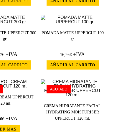
 AL CARRITO
AÑADIR AL CARRITO
TE UPPERCUT 300
POMADA MATTE UPPERCUT 100
gr.
gr.
+IVA
+IVA
27
€
16,26
€
 AL CARRITO
AÑADIR AL CARRITO
AGOTADO
REAM UPPERCUT
120 ml.
CREMA HIDRATANTE FACIAL
HYDRATING MOISTURISER
+IVA
UPPERCUT 120 ml.
26
€
ER MÁS