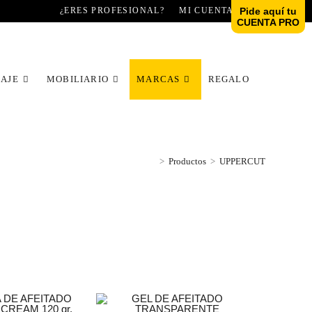
¿ERES PROFESIONAL?
MI CUENTA
Pide aquí tu
CUENTA PRO
LAJE
MOBILIARIO
MARCAS
REGALO
>
Productos
>
UPPERCUT