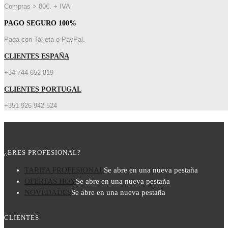
Compras > 80€. + IVA
PAGO SEGURO 100%
Paga con Tarjeta o PayPal.
CLIENTES ESPAÑA
+34 744 652 819
CLIENTES PORTUGAL
+351 926 942 524
¿ERES PROFESIONAL?
TARIFA PROFESIONAL
Se abre en una nueva pestaña
OFERTAS HOY
Se abre en una nueva pestaña
NOVEDADES
Se abre en una nueva pestaña
CLIENTES