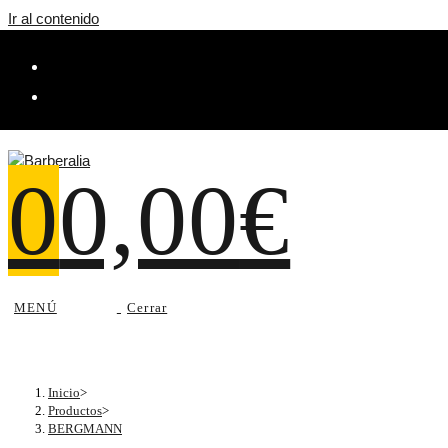
Ir al contenido
0
0,00
€
MENÚ
Cerrar
Inicio
>
Productos
>
BERGMANN