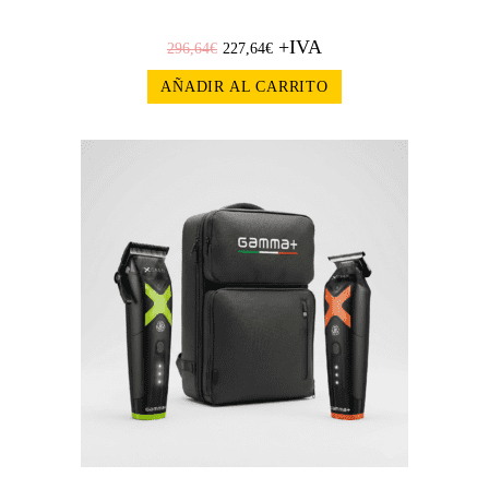
+IVA
296,64
€
227,64
€
AÑADIR AL CARRITO
¡OFERT
A!