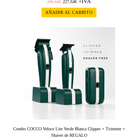
+IVA
296,64
€
227,64
€
AÑADIR AL CARRITO
¡OFERT
A!
Combo COCCO Veloce Lite Verde Blanca Clipper + Trimmer +
Shaver de REGALO