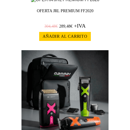
¡OFERT
OFERTA JRL PREMIUM FF2020
A!
+IVA
304,48
€
289,48
€
AÑADIR AL CARRITO
¡OFERT
A!