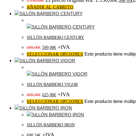
El precio original era: 1.130,08€.
E
1.130,08
€
990,91
€
AÑADIR AL CARRITO
¡Oferta!
SILLÓN BARBERO CENTURY
+IVA
699,00
€
599,00
€
Este producto tiene múltip
SELECCIONAR OPCIONES
¡Oferta!
SILLÓN BARBERO VIGOR
+IVA
699,00
€
625,00
€
Este producto tiene múltip
SELECCIONAR OPCIONES
SILLÓN BARBERO IRON
+IVA
690,24
€