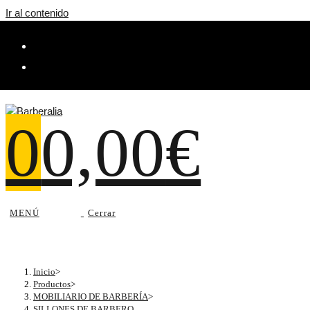
Ir al contenido
0
0,00
€
MENÚ
Cerrar
Inicio
>
Productos
>
MOBILIARIO DE BARBERÍA
>
SILLONES DE BARBERO