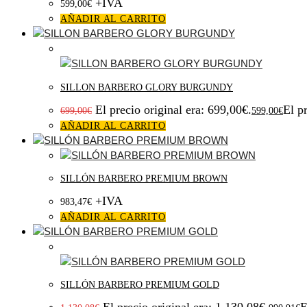
+IVA
599,00
€
AÑADIR AL CARRITO
¡Oferta!
SILLON BARBERO GLORY BURGUNDY
El precio original era: 699,00€.
El p
699,00
€
599,00
€
AÑADIR AL CARRITO
SILLÓN BARBERO PREMIUM BROWN
+IVA
983,47
€
AÑADIR AL CARRITO
¡Oferta!
SILLÓN BARBERO PREMIUM GOLD