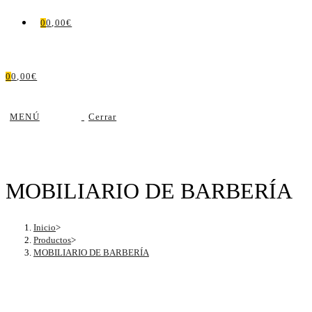
0
0,00
€
0
0,00
€
MENÚ
Cerrar
MOBILIARIO DE BARBERÍA
Inicio
>
Productos
>
MOBILIARIO DE BARBERÍA
Boletín Barberalia