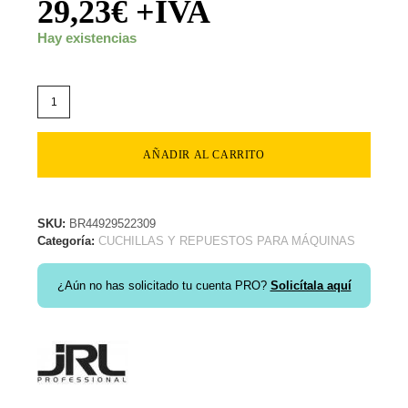
29,23
€
+IVA
Hay existencias
AÑADIR AL CARRITO
SKU:
BR44929522309
Categoría:
CUCHILLAS Y REPUESTOS PARA MÁQUINAS
¿Aún no has solicitado tu cuenta PRO?
Solicítala aquí