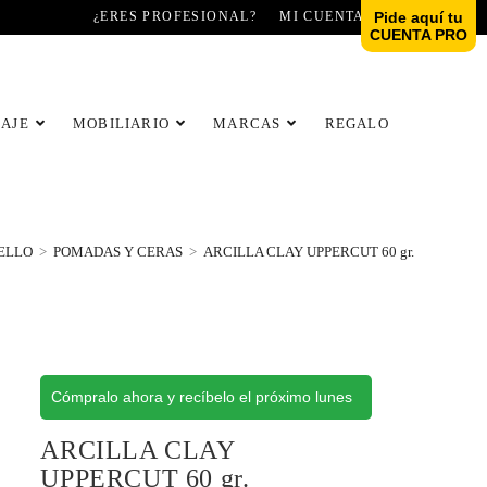
¿ERES PROFESIONAL?
MI CUENTA
Pide aquí tu
CUENTA PRO
LAJE
MOBILIARIO
MARCAS
REGALO
ELLO
>
POMADAS Y CERAS
>
ARCILLA CLAY UPPERCUT 60 gr.
Cómpralo ahora y recíbelo el próximo lunes
ARCILLA CLAY
UPPERCUT 60 gr.