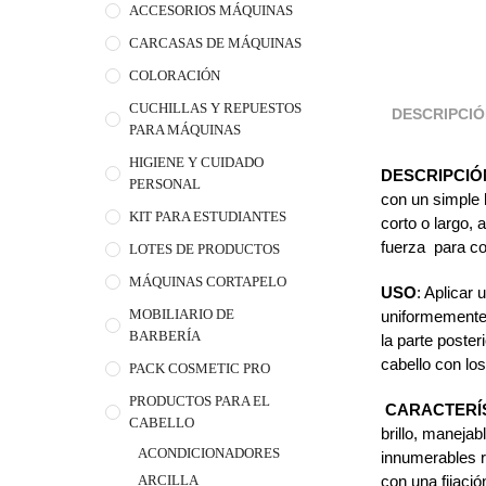
ACCESORIOS MÁQUINAS
CARCASAS DE MÁQUINAS
COLORACIÓN
CUCHILLAS Y REPUESTOS
DESCRIPCI
PARA MÁQUINAS
HIGIENE Y CUIDADO
DESCRIPCIÓ
PERSONAL
con un simple 
KIT PARA ESTUDIANTES
corto o largo, 
fuerza para co
LOTES DE PRODUCTOS
MÁQUINAS CORTAPELO
USO
: Aplicar
MOBILIARIO DE
uniformemente 
BARBERÍA
la parte poster
cabello con lo
PACK COSMETIC PRO
PRODUCTOS PARA EL
CARACTERÍ
CABELLO
brillo, manejab
ACONDICIONADORES
innumerables r
con una fijaci
ARCILLA