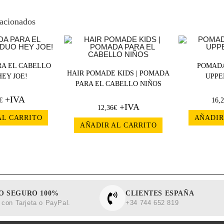
lacionados
A EL CABELLO
POMADA
HAIR POMADE KIDS | POMADA
EY JOE!
UPPER
PARA EL CABELLO NIÑOS
+IVA
€
16,
+IVA
12,36
€
AL CARRITO
AÑADIR
AÑADIR AL CARRITO
O SEGURO 100%
CLIENTES ESPAÑA
con Tarjeta o PayPal.
+34 744 652 819