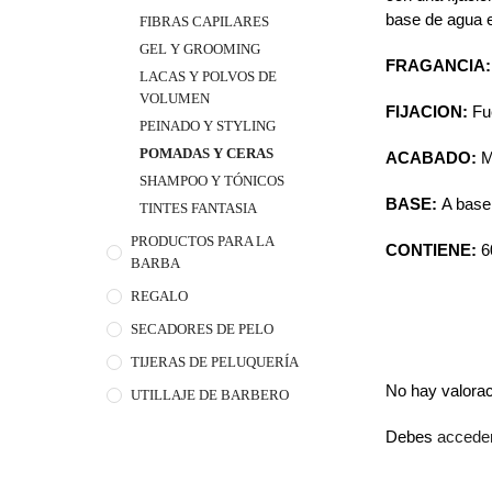
base de agua e
FIBRAS CAPILARES
GEL Y GROOMING
FRAGANCIA
LACAS Y POLVOS DE
VOLUMEN
FIJACION:
Fu
PEINADO Y STYLING
POMADAS Y CERAS
ACABADO:
M
SHAMPOO Y TÓNICOS
BASE:
A base
TINTES FANTASIA
PRODUCTOS PARA LA
CONTIENE:
6
BARBA
REGALO
SECADORES DE PELO
TIJERAS DE PELUQUERÍA
No hay valora
UTILLAJE DE BARBERO
Debes
accede