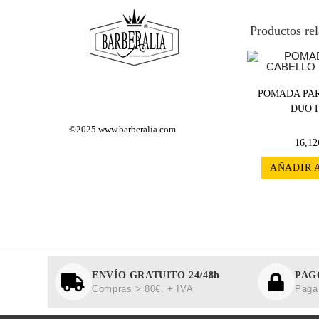
Productos re
POMADA PAR
DUO H
©2025
www.barberalia.com
16,12
AÑADIR 
ENVÍO GRATUITO 24/48h
PAG
Compras > 80€. + IVA
Paga 