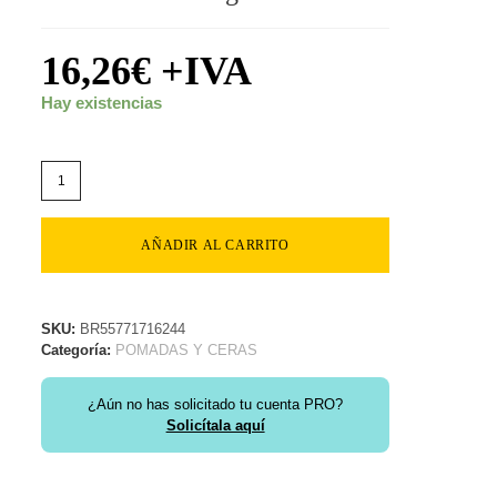
16,26
€
+IVA
Hay existencias
AÑADIR AL CARRITO
SKU:
BR55771716244
Categoría:
POMADAS Y CERAS
¿Aún no has solicitado tu cuenta PRO?
Solicítala aquí