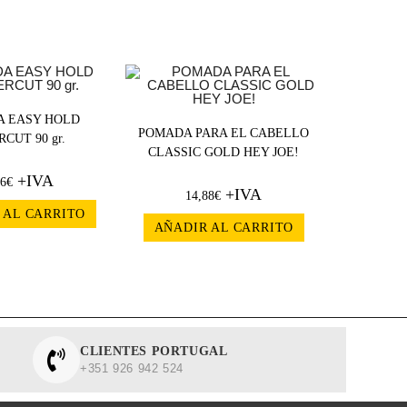
 EASY HOLD
POMADA PARA EL CABELLO
CUT 90 gr.
CLASSIC GOLD HEY JOE!
+IVA
26
€
+IVA
14,88
€
 AL CARRITO
AÑADIR AL CARRITO
CLIENTES PORTUGAL
+351 926 942 524