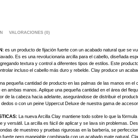
ÓN
VALORACIONES (0)
N
: es un producto de fijación fuerte con un acabado natural que se vuel
lavado. Es es una revolucionaria arcilla para el cabello, diseñada e
agregando textura y control a diferentes tipos de estilos. Este producto
ntrolar incluso el cabello más duro y rebelde. Clay produce un acaba
 una pequeña cantidad de producto en las palmas de las manos en el c
en ambas manos. Aplique una pequeña cantidad en el área del flequi
ior de la cabeza hacia adelante, asegurándose de distribuir el produc
s dedos o con un peine Uppercut Deluxe de nuestra gama de accesori
STICAS:
La nueva Arcilla Clay mantiene todo sobre lo que la fórmula o
le y versátil. La arcilla es fácil de aplicar y se lava sin problemas.
ondas de muestreo y pruebas rigurosas en la barbería, se perfeccion
ón fuerte pero manejable combinada con un acabado mate natural. Cla