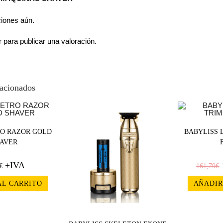
ciones aún.
r
para publicar una valoración.
lacionados
¡OFERT
O RAZOR GOLD
BABYLISS 
AVER
A!
+IVA
€
161,79
€
AL CARRITO
AÑADIR