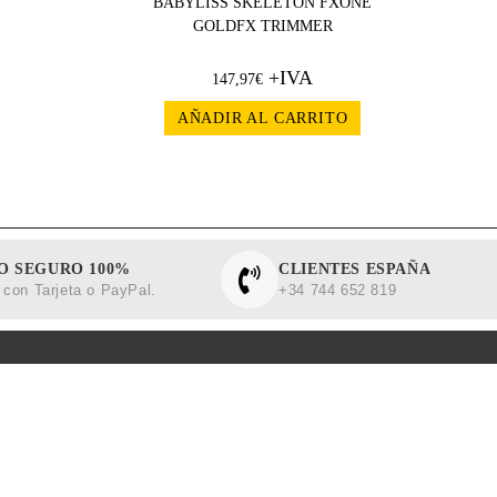
BABYLISS SKELETON FXONE
GOLDFX TRIMMER
+IVA
147,97
€
AÑADIR AL CARRITO
O SEGURO 100%
CLIENTES ESPAÑA
con Tarjeta o PayPal.
+34 744 652 819
NFORMACIÓN
CLIENTES
egal
Contactar con Barberalia
 de Privacidad
Términos y Condiciones
a de Cookies
Política de Devolusiones