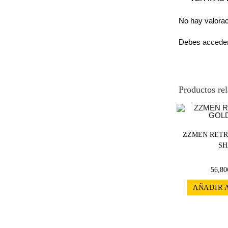
No hay valora
Debes
accede
Productos re
ZZMEN RETR
SH
56,80
AÑADIR 