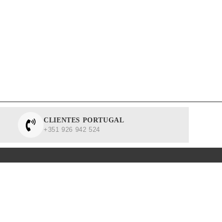
CLIENTES PORTUGAL
+351 926 942 524
¿ERES PROFESIONAL?
TARIFA PROFESIONAL
OFERTAS HOY
NOVEDADES