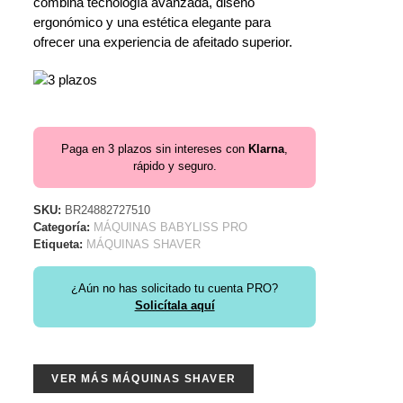
combina tecnología avanzada, diseño
ergonómico y una estética elegante para
ofrecer una experiencia de afeitado superior.
Paga en 3 plazos sin intereses con
Klarna
,
rápido y seguro.
SKU:
BR24882727510
Categoría:
MÁQUINAS BABYLISS PRO
Etiqueta:
MÁQUINAS SHAVER
¿Aún no has solicitado tu cuenta PRO?
Solicítala aquí
VER MÁS MÁQUINAS SHAVER