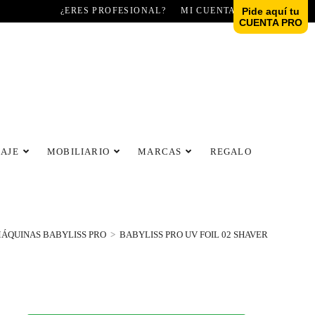
¿ERES PROFESIONAL?
MI CUENTA
Pide aquí tu
CUENTA PRO
LAJE
MOBILIARIO
MARCAS
REGALO
ÁQUINAS BABYLISS PRO
>
BABYLISS PRO UV FOIL 02 SHAVER