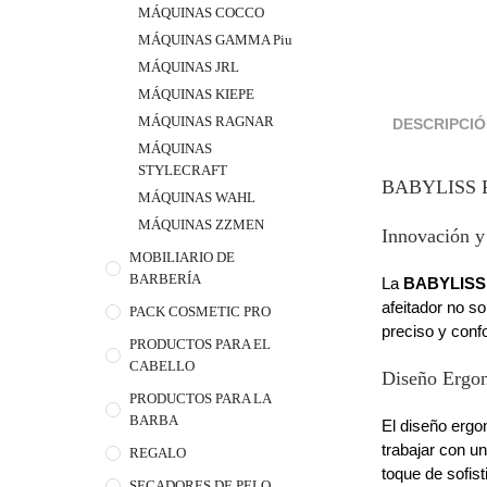
MÁQUINAS COCCO
MÁQUINAS GAMMA Piu
MÁQUINAS JRL
MÁQUINAS KIEPE
MÁQUINAS RAGNAR
DESCRIPCI
MÁQUINAS
STYLECRAFT
BABYLISS 
MÁQUINAS WAHL
MÁQUINAS ZZMEN
Innovación y 
MOBILIARIO DE
BARBERÍA
La
BABYLISS
afeitador no s
PACK COSMETIC PRO
preciso y confo
PRODUCTOS PARA EL
CABELLO
Diseño Ergo
PRODUCTOS PARA LA
BARBA
El diseño erg
trabajar con u
REGALO
toque de sofist
SECADORES DE PELO