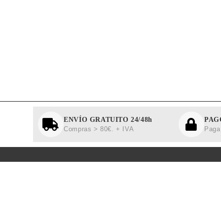
ENVÍO GRATUITO 24/48h
PAG
Compras > 80€. + IVA
Paga 
MÁS I
Aviso L
Política
Polític