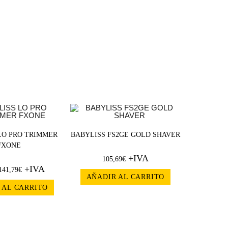
LO PRO TRIMMER
BABYLISS FS2GE GOLD SHAVER
FXONE
+IVA
105,69
€
+IVA
141,79
€
AÑADIR AL CARRITO
 AL CARRITO