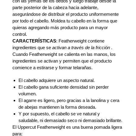
con las yemas de los dedos y luego trabaje desde la
parte posterior de la cabeza hacia adelante,
asegurándose de distribuir el producto uniformemente
por todo el cabello. Moldea tu cabello en la forma que
quieras agregando más producto para un mayor
control.
CARACTERÍSTICAS
: Featherweight contiene
ingredientes que se
activan a través de la fricción
.
Cuando Featherweight se calienta en las manos, los
ingredientes se activan y permiten que el producto
comience a estirarse y formar telarañas.
El cabello
adquiere un
aspecto natural
.
El cabello
gana
suficiente
densidad
sin
perder
volumen.
El
agarre
es ligero,
pero gracias a
la lanolina
y cera
de abejas
mantienen la forma deseada.
Y
por supuesto, el
cabello se ve
natural y
saludable,
ni demasiado
seco
ni demasiado
brillante.
El
Uppercut
Featherweight
es
una buena
pomada
ligera
para
: