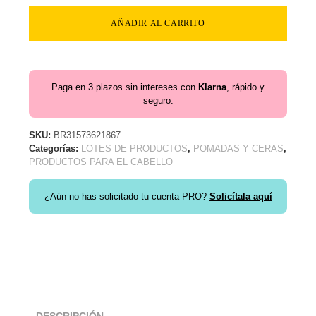
AÑADIR AL CARRITO
Paga en 3 plazos sin intereses con
Klarna
, rápido y
seguro.
SKU:
BR31573621867
Categorías:
LOTES DE PRODUCTOS
,
POMADAS Y CERAS
,
PRODUCTOS PARA EL CABELLO
¿Aún no has solicitado tu cuenta PRO?
Solicítala aquí