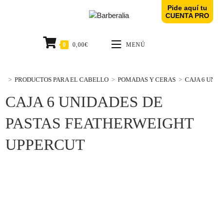
Pide aquí tu
CUENTA PRO
0
0,00
€
MENÚ
>
PRODUCTOS PARA EL CABELLO
>
POMADAS Y CERAS
>
CAJA 6 UN
CAJA 6 UNIDADES DE
PASTAS FEATHERWEIGHT
UPPERCUT