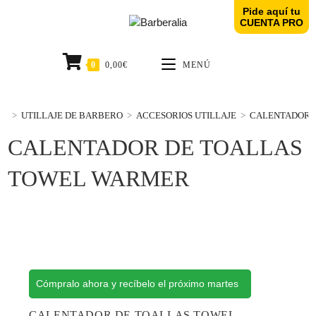
Pide aquí tu
CUENTA PRO
0
0,00
€
MENÚ
>
UTILLAJE DE BARBERO
>
ACCESORIOS UTILLAJE
>
CALENTADOR 
CALENTADOR DE TOALLAS
TOWEL WARMER
Cómpralo ahora y recíbelo el próximo martes
CALENTADOR DE TOALLAS TOWEL