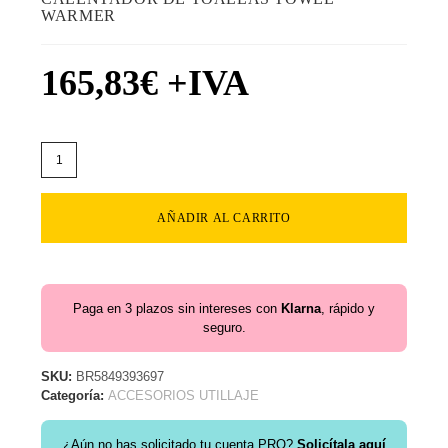
WARMER
165,83
€
+IVA
AÑADIR AL CARRITO
Paga en 3 plazos sin intereses con
Klarna
, rápido y
seguro.
SKU:
BR5849393697
Categoría:
ACCESORIOS UTILLAJE
¿Aún no has solicitado tu cuenta PRO?
Solicítala aquí