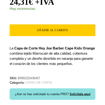
24,31
€
+IVA
Hay existencias
AÑADIR AL CARRITO
La
Capa de Corte Hey Joe Barber Cape Kids Orange
combina tejido Marrocain de alta calidad, cobertura
completa y un diseño divertido en naranja para ganarte
el corazón de los clientes más pequeños.
SKU:
BR85225436457
Categoría:
CAPAS DE CORTE
¿Aún no has solicitado tu cuenta PRO?
Solicítala aquí