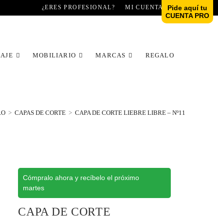
¿ERES PROFESIONAL?
MI CUENTA
Pide aquí tu
CUENTA PRO
LAJE
MOBILIARIO
MARCAS
REGALO
RO
>
CAPAS DE CORTE
>
CAPA DE CORTE LIEBRE LIBRE – Nº11
Cómpralo ahora y recíbelo el próximo
martes
CAPA DE CORTE