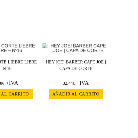
RTE LIEBRE LIBRE
HEY JOE! BARBER CAPE JOE |
– Nº16
CAPA DE CORTE
+IVA
+IVA
98
€
32,44
€
 AL CARRITO
AÑADIR AL CARRITO