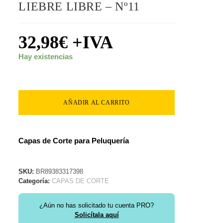
LIEBRE LIBRE – Nº11
32,98
€
+IVA
Hay existencias
AÑADIR AL CARRITO
Capas de Corte para Peluquería
SKU:
BR89383317398
Categoría:
CAPAS DE CORTE
¿Aún no has solicitado tu cuenta PRO?
Solicítala aquí