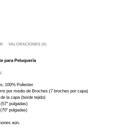
ÓN
VALORACIONES (0)
e para Peluquería
s:
os, 100% Poliester
rre por medio de Broches (7 broches por capa)
de la capa (borde tejido)
(57″ pulgadas)
(70″ pulgadas)
ciones aún.