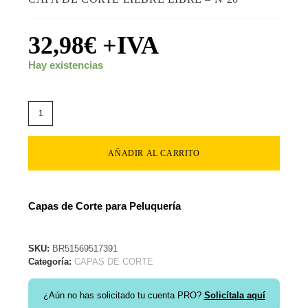
32,98
€
+IVA
Hay existencias
AÑADIR AL CARRITO
Capas de Corte para Peluquería
SKU:
BR51569517391
Categoría:
CAPAS DE CORTE
¿Aún no has solicitado tu cuenta PRO?
Solicítala aquí