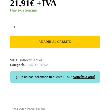
21,91
€
+IVA
Hay existencias
AÑADIR AL CARRITO
SKU:
BR89922517194
Categoría:
CARTUCHERAS
¿Aún no has solicitado tu cuenta PRO?
Solicítala aquí
VALORACIONES (0)