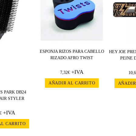
ESPONJA RIZOS PARA CABELLO
HEY JOE PRE
RIZADO AFRO TWIST
PEINE 
+IVA
7,32
€
10,
AÑADIR AL CARRITO
AÑADIR
S PARK DB24
AIR STYLER
+IVA
€
AL CARRITO