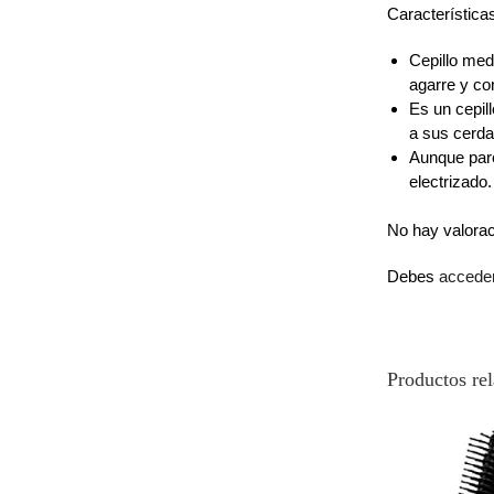
Característica
Cepillo med
agarre y co
Es un cepil
a sus cerda
Aunque pare
electrizado.
No hay valora
Debes
accede
Productos re