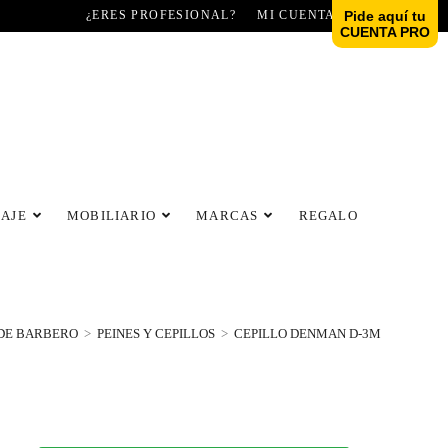
¿ERES PROFESIONAL?
MI CUENTA
Pide aquí tu
CUENTA PRO
LAJE
MOBILIARIO
MARCAS
REGALO
 DE BARBERO
>
PEINES Y CEPILLOS
>
CEPILLO DENMAN D-3M