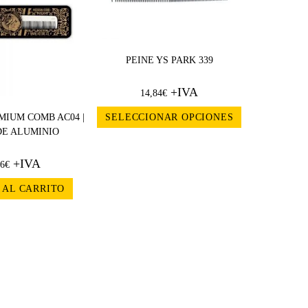
PEINE YS PARK 339
+IVA
14,84
€
MIUM COMB AC04 |
SELECCIONAR OPCIONES
DE ALUMINIO
+IVA
66
€
 AL CARRITO