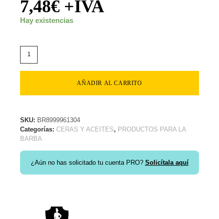
7,48
€
+IVA
Hay existencias
AÑADIR AL CARRITO
SKU:
BR8999961304
Categorías:
CERAS Y ACEITES
,
PRODUCTOS PARA LA
BARBA
¿Aún no has solicitado tu cuenta PRO?
Solicítala aquí