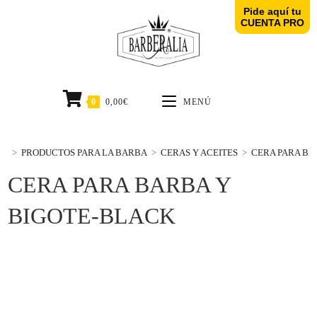
Pide aquí tu
CUENTA PRO
0
0,00
€
MENÚ
>
PRODUCTOS PARA LA BARBA
>
CERAS Y ACEITES
>
CERA PARA BA
CERA PARA BARBA Y
BIGOTE-BLACK