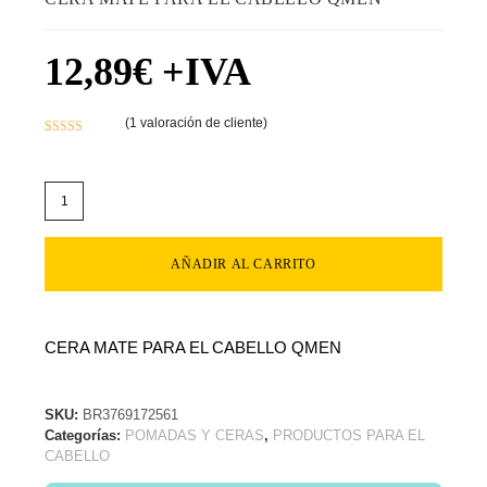
12,89
€
+IVA
(
1
valoración de cliente)
Valorado con
1
5.00
de 5 en
base a
valoración de
un cliente
AÑADIR AL CARRITO
CERA MATE PARA EL CABELLO QMEN
SKU:
BR3769172561
Categorías:
POMADAS Y CERAS
,
PRODUCTOS PARA EL
CABELLO