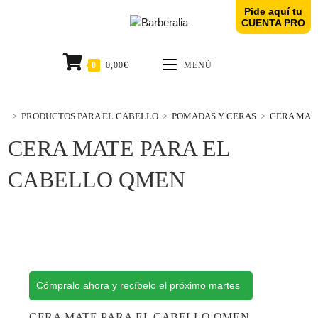
Pide aquí tu
CUENTA PRO
0
0,00
€
MENÚ
>
PRODUCTOS PARA EL CABELLO
>
POMADAS Y CERAS
>
CERA MAT
CERA MATE PARA EL
CABELLO QMEN
Cómpralo ahora y recíbelo el próximo martes
CERA MATE PARA EL CABELLO QMEN