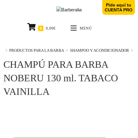
Pide aquí tu
CUENTA PRO
0
0,00
€
MENÚ
>
PRODUCTOS PARA LA BARBA
>
SHAMPOO Y ACONDICIONADOR
>
C
CHAMPÚ PARA BARBA
NOBERU 130 ml. TABACO
VAINILLA