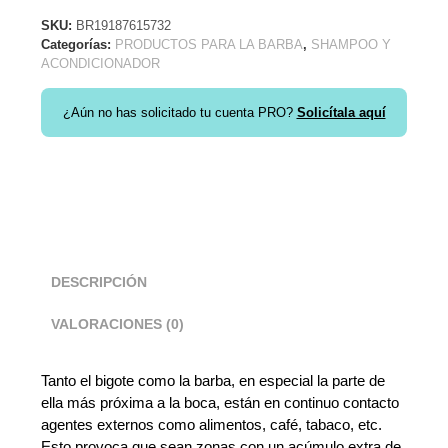
SKU:
BR19187615732
Categorías:
PRODUCTOS PARA LA BARBA
,
SHAMPOO Y
ACONDICIONADOR
¿Aún no has solicitado tu cuenta PRO?
Solicítala aquí
DESCRIPCIÓN
VALORACIONES (0)
Tanto el bigote como la barba, en especial la parte de
ella más próxima a la boca, están en continuo contacto
agentes externos como alimentos, café, tabaco, etc.
Esto provoca que sean zonas con un acúmulo extra de