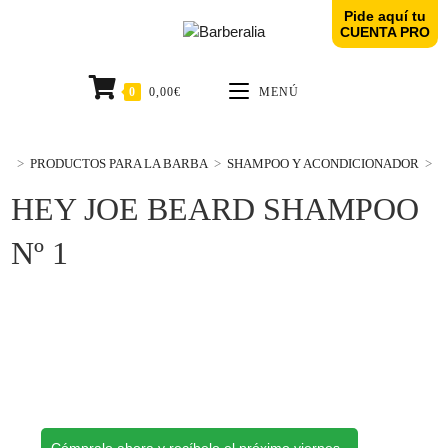
Pide aquí tu
CUENTA PRO
0
0,00
€
MENÚ
>
PRODUCTOS PARA LA BARBA
>
SHAMPOO Y ACONDICIONADOR
>
H
HEY JOE BEARD SHAMPOO
Nº 1