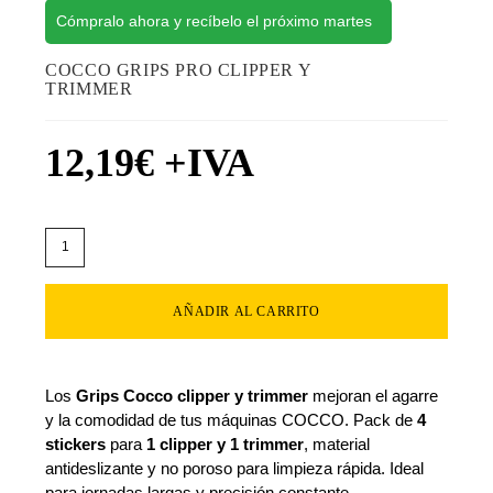
Cómpralo ahora y recíbelo el próximo martes
COCCO GRIPS PRO CLIPPER Y
TRIMMER
12,19
€
+IVA
AÑADIR AL CARRITO
Los
Grips Cocco clipper y trimmer
mejoran el agarre
y la comodidad de tus máquinas COCCO. Pack de
4
stickers
para
1 clipper y 1 trimmer
, material
antideslizante y no poroso para limpieza rápida. Ideal
para jornadas largas y precisión constante.