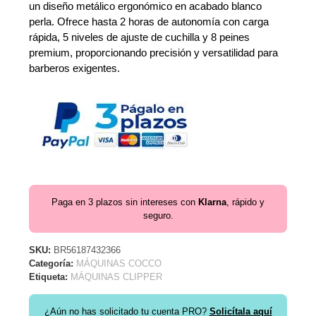
un diseño metálico ergonómico en acabado blanco
perla. Ofrece hasta 2 horas de autonomía con carga
rápida, 5 niveles de ajuste de cuchilla y 8 peines
premium, proporcionando precisión y versatilidad para
barberos exigentes.
Paga en 3 plazos sin intereses con
Klarna
, rápido y
seguro.
SKU:
BR56187432366
Categoría:
MÁQUINAS COCCO
Etiqueta:
MÁQUINAS CLIPPER
¿Aún no has solicitado tu cuenta PRO?
Solicítala aquí