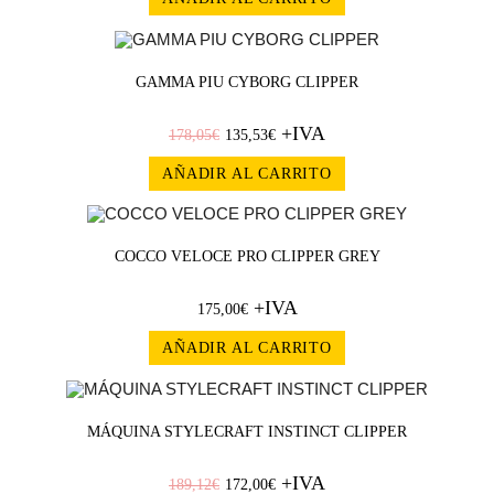
¡OFERT
GAMMA PIU CYBORG CLIPPER
+IVA
A!
178,05
€
135,53
€
AÑADIR AL CARRITO
COCCO VELOCE PRO CLIPPER GREY
+IVA
175,00
€
AÑADIR AL CARRITO
¡OFERT
MÁQUINA STYLECRAFT INSTINCT CLIPPER
+IVA
A!
189,12
€
172,00
€