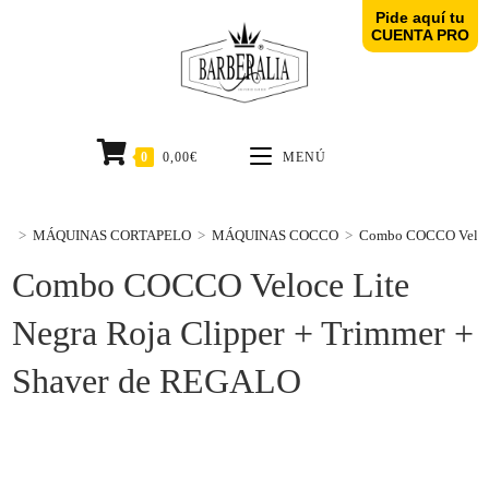
Pide aquí tu
CUENTA PRO
0
0,00
€
MENÚ
>
MÁQUINAS CORTAPELO
>
MÁQUINAS COCCO
>
Combo COCCO Veloce 
Combo COCCO Veloce Lite
Negra Roja Clipper + Trimmer +
Shaver de REGALO