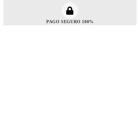
PAGO SEGURO 100%
Paga con Tarjeta o PayPal.
CLIENTES ESPAÑA
+34 744 652 819
CLIENTES PORTUGAL
+351 926 942 524
¿ERES PROFESIONAL?
TARIFA PROFESIONAL
OFERTAS HOY