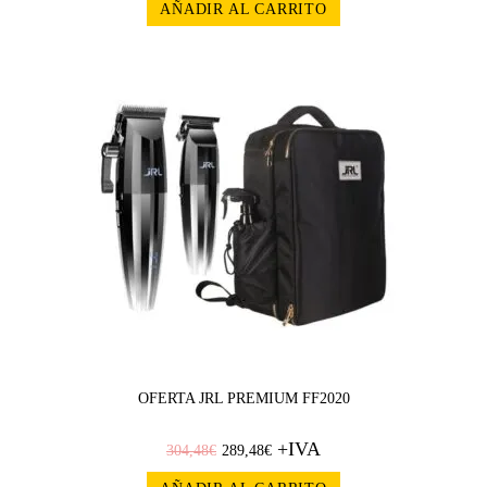
AÑADIR AL CARRITO
¡OFERT
A!
OFERTA JRL PREMIUM FF2020
+IVA
304,48
€
289,48
€