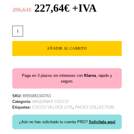
227,64
€
+IVA
296,64
€
AÑADIR AL CARRITO
Paga en 3 plazos sin intereses con
Klarna
, rápido y
seguro.
SKU:
BR55881343761
Categoría:
MÁQUINAS COCCO
Etiquetas:
COCCO VELOCE LITE
,
PACKS COLLECTION
¿Aún no has solicitado tu cuenta PRO?
Solicítala aquí