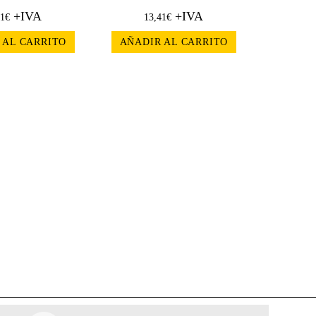
+IVA
+IVA
71
€
13,41
€
 AL CARRITO
AÑADIR AL CARRITO