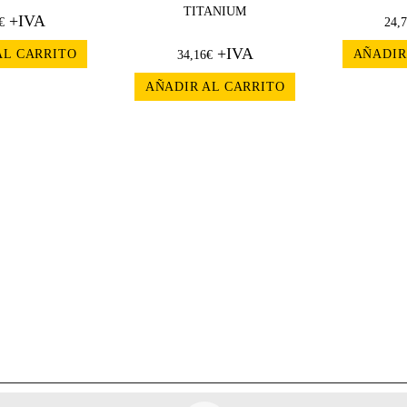
TITANIUM
+IVA
€
24,
+IVA
AL CARRITO
AÑADIR
34,16
€
AÑADIR AL CARRITO