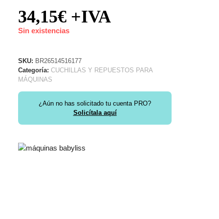
34,15
€
+IVA
Sin existencias
SKU:
BR26514516177
Categoría:
CUCHILLAS Y REPUESTOS PARA
MÁQUINAS
¿Aún no has solicitado tu cuenta PRO?
Solicítala aquí