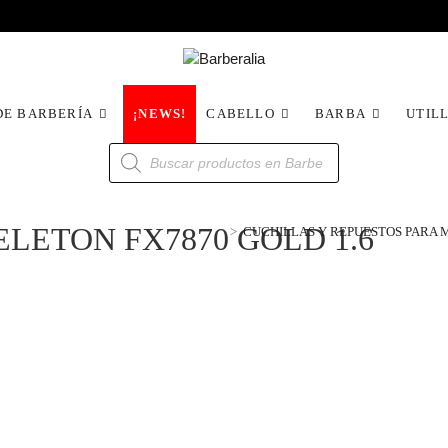
DE BARBERÍA
¡NEWS!
CABELLO
BARBA
UTIL
LETON FX7870 GOLD 1.6
>
CUCHILLAS Y REPUESTOS PARA 