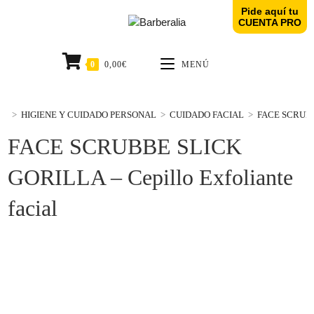
Pide aquí tu
CUENTA PRO
0
0,00
€
MENÚ
>
HIGIENE Y CUIDADO PERSONAL
>
CUIDADO FACIAL
>
FACE SCRUBBE
FACE SCRUBBE SLICK
GORILLA – Cepillo Exfoliante
facial