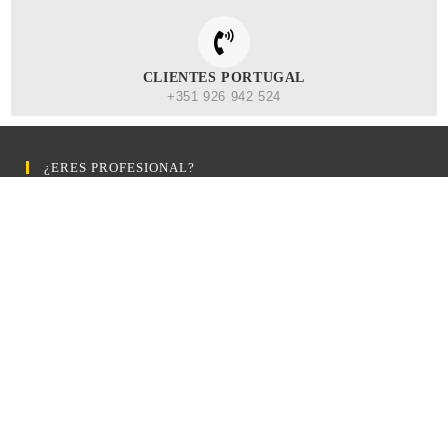
CLIENTES PORTUGAL
+351 926 942 524
¿ERES PROFESIONAL?
TARIFA PROFESIONAL
OFERTAS HOY
NOVEDADES
CLIENTES
Contactar con Barberalia
Términos y Condiciones
Política de Devolusiones
MÁS INFORMACIÓN