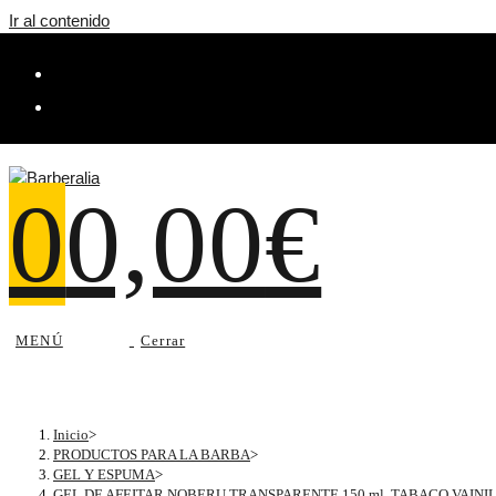
Ir al contenido
0
0,00
€
MENÚ
Cerrar
Inicio
>
PRODUCTOS PARA LA BARBA
>
GEL Y ESPUMA
>
GEL DE AFEITAR NOBERU TRANSPARENTE 150 ml. TABACO VAINI