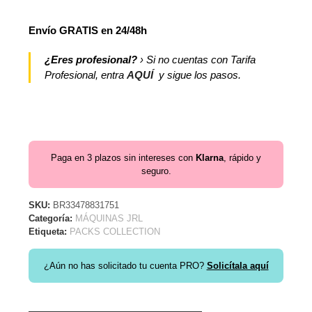
Envío GRATIS en 24/48h
¿Eres profesional?
› Si no cuentas con Tarifa
Profesional, entra
AQUÍ
y sigue los pasos.
Paga en 3 plazos sin intereses con
Klarna
, rápido y
seguro.
SKU:
BR33478831751
Categoría:
MÁQUINAS JRL
Etiqueta:
PACKS COLLECTION
¿Aún no has solicitado tu cuenta PRO?
Solicítala aquí