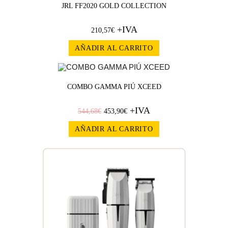
JRL FF2020 GOLD COLLECTION
+IVA
210,57
€
AÑADIR AL CARRITO
¡OFERT
COMBO GAMMA PIÚ XCEED
+IVA
A!
544,68
€
453,90
€
AÑADIR AL CARRITO