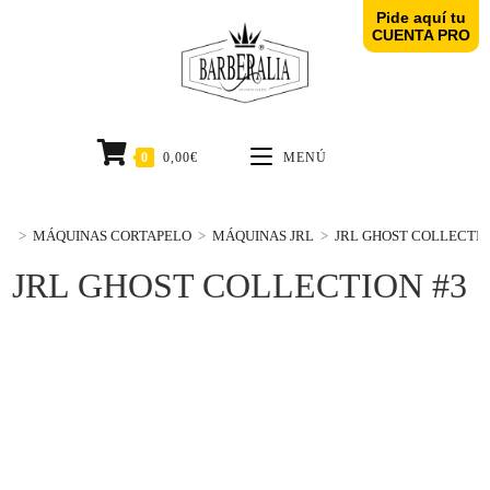
Pide aquí tu
CUENTA PRO
0
0,00
€
MENÚ
>
MÁQUINAS CORTAPELO
>
MÁQUINAS JRL
>
JRL GHOST COLLECTIO
JRL GHOST COLLECTION #3