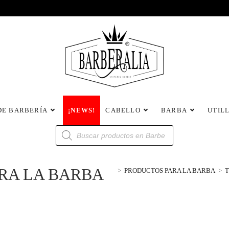
DE BARBERÍA
¡NEWS!
CABELLO
BARBA
UTIL
ARA LA BARBA
>
PRODUCTOS PARA LA BARBA
>
T