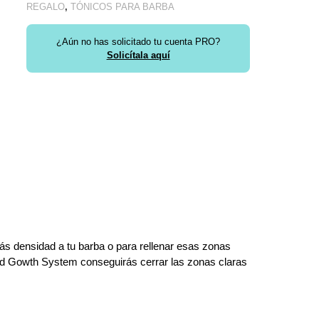
REGALO
,
TÓNICOS PARA BARBA
¿Aún no has solicitado tu cuenta PRO?
Solicítala aquí
más densidad a tu barba o para rellenar esas zonas
ad Gowth System conseguirás cerrar las zonas claras