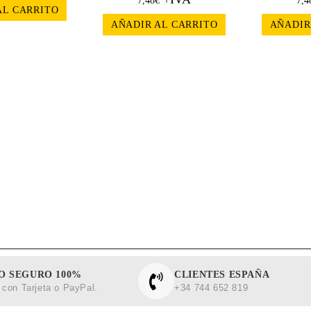
7,48
€
7,4
AL CARRITO
AÑADIR AL CARRITO
AÑADIR
O SEGURO 100%
CLIENTES ESPAÑA
con Tarjeta o PayPal.
+34 744 652 819