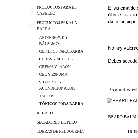
PRODUCTOS PARA EL
El sistema de 
CABELLO
últimos avance
de un enfoque 
PRODUCTOS PARA LA
BARBA
AFTERSHAVE Y
BÁLSAMO
No hay valora
CEPILLOS PARA BARBA
CERAS Y ACEITES
Debes
accede
CREMA Y JABÓN
GEL Y ESPUMA
SHAMPOO Y
ACONDICIONADOR
Productos re
TALCOS
TÓNICOS PARA BARBA
REGALO
BEARD BALM N
SECADORES DE PELO
TIJERAS DE PELUQUERÍA
16,49