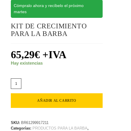
Cómpralo ahora y recíbelo el próximo
martes
KIT DE CRECIMIENTO
PARA LA BARBA
65,29
€
+IVA
Hay existencias
AÑADIR AL CARRITO
SKU:
BR61299917211
Categorías:
PRODUCTOS PARA LA BARBA
,