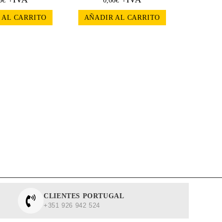
8
€
0,66
€
 AL CARRITO
AÑADIR AL CARRITO
CLIENTES PORTUGAL
+351 926 942 524