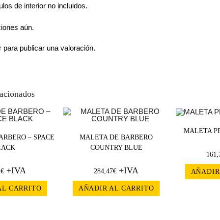
ulos de interior no incluidos.
ciones aún.
r
para publicar una valoración.
lacionados
MALETA P
ARBERO – SPACE
MALETA DE BARBERO
LACK
COUNTRY BLUE
161,
+IVA
+IVA
2
€
284,47
€
AÑADIR
AL CARRITO
AÑADIR AL CARRITO