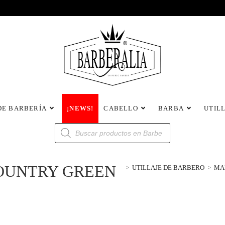
DE BARBERÍA
¡NEWS!
CABELLO
BARBA
UTIL
OUNTRY GREEN
>
UTILLAJE DE BARBERO
>
MA