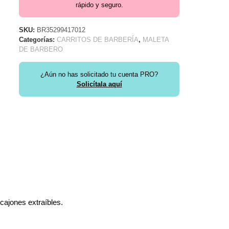
rápido y seguro.
SKU:
BR35299417012
Categorías:
CARRITOS DE BARBERÍA
,
MALETA
DE BARBERO
¿Aún no has solicitado tu cuenta PRO?
Solicítala aquí
 cajones extraíbles.