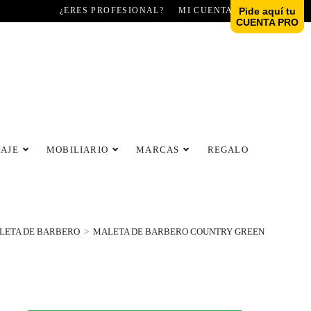
¿ERES PROFESIONAL?
MI CUENTA
Pide aquí tu
CUENTA PRO
LAJE
MOBILIARIO
MARCAS
REGALO
LETA DE BARBERO
>
MALETA DE BARBERO COUNTRY GREEN