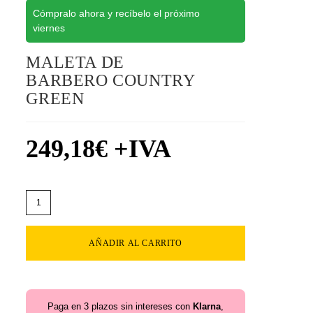
Cómpralo ahora y recíbelo el próximo
viernes
MALETA DE
BARBERO COUNTRY
GREEN
249,18
€
+IVA
AÑADIR AL CARRITO
Paga en 3 plazos sin intereses con
Klarna
,