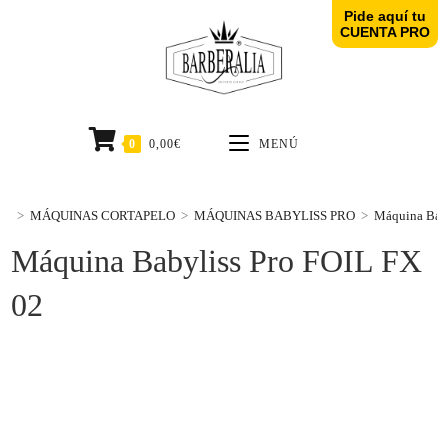
Pide aquí tu
CUENTA PRO
0
0,00
€
MENÚ
>
MÁQUINAS CORTAPELO
>
MÁQUINAS BABYLISS PRO
>
Máquina Baby
Máquina Babyliss Pro FOIL FX
02