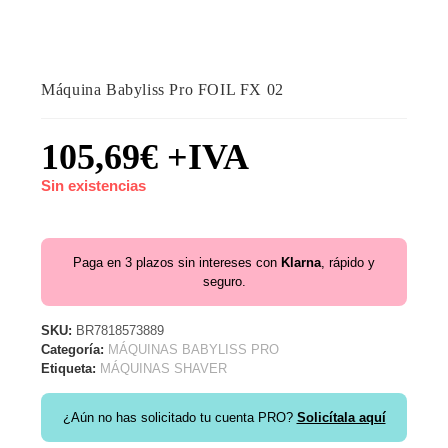
Máquina Babyliss Pro FOIL FX 02
105,69
€
+IVA
Sin existencias
Paga en 3 plazos sin intereses con
Klarna
, rápido y
seguro.
SKU:
BR7818573889
Categoría:
MÁQUINAS BABYLISS PRO
Etiqueta:
MÁQUINAS SHAVER
¿Aún no has solicitado tu cuenta PRO?
Solicítala aquí