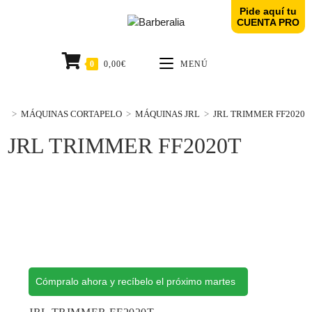
Pide aquí tu
CUENTA PRO
0
0,00
€
MENÚ
>
MÁQUINAS CORTAPELO
>
MÁQUINAS JRL
>
JRL TRIMMER FF2020T
JRL TRIMMER FF2020T
Cómpralo ahora y recíbelo el próximo martes