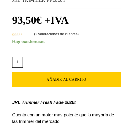
JRL TRIMMER FF2020T
93,50
€
+IVA
(
2
valoraciones de clientes)
Valorado con
2
Hay existencias
5.00
de 5 en
base a
valoraciones
de clientes
AÑADIR AL CARRITO
JRL Trimmer Fresh Fade 2020t
Cuenta con un motor mas potente que la mayoría de
las trimmer del mercado.