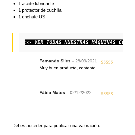
1 aceite lubricante
1 protector de cuchilla
1 enchufe US
>> 
VER TODAS NUESTRAS MÁQUINAS CORTA
Fernando Siles
–
28/09/2021
Muy buen producto, contento.
Valorado
con
5
de 5
Fábio Matos
–
02/12/2022
Valorado
con
5
de 5
Debes
acceder
para publicar una valoración.