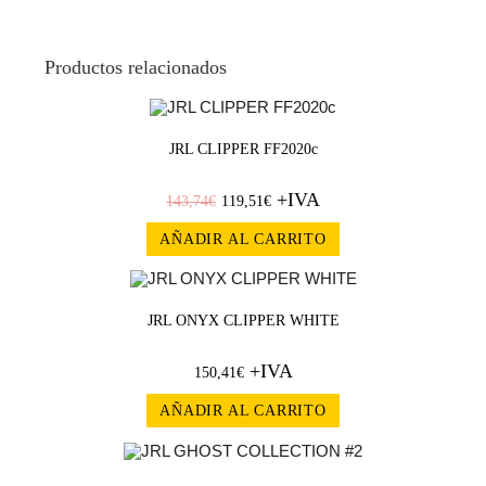
Productos relacionados
¡OFERT
JRL CLIPPER FF2020c
+IVA
A!
143,74
€
119,51
€
AÑADIR AL CARRITO
JRL ONYX CLIPPER WHITE
+IVA
150,41
€
AÑADIR AL CARRITO