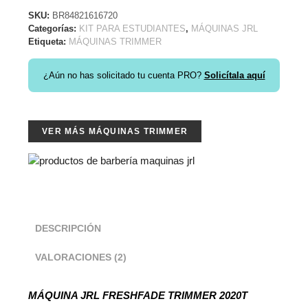
SKU:
BR84821616720
Categorías:
KIT PARA ESTUDIANTES
,
MÁQUINAS JRL
Etiqueta:
MÁQUINAS TRIMMER
¿Aún no has solicitado tu cuenta PRO?
Solicítala aquí
VER MÁS MÁQUINAS TRIMMER
DESCRIPCIÓN
VALORACIONES (2)
MÁQUINA JRL FRESHFADE TRIMMER 2020T