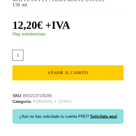
150 ml.
12,20
€
+IVA
Hay existencias
AÑADIR AL CARRITO
SKU:
BR32137130285
Categoría:
POMADAS Y CERAS
¿Aún no has solicitado tu cuenta PRO?
Solicítala aquí