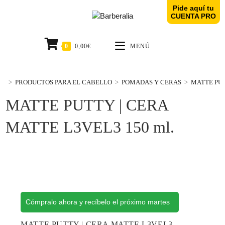
Pide aquí tu
CUENTA PRO
0
0,00
€
MENÚ
>
PRODUCTOS PARA EL CABELLO
>
POMADAS Y CERAS
>
MATTE PUT
MATTE PUTTY | CERA
MATTE L3VEL3 150 ml.
Cómpralo ahora y recíbelo el próximo martes
MATTE PUTTY | CERA MATTE L3VEL3