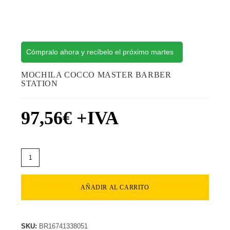
Cómpralo ahora y recíbelo el próximo martes
MOCHILA COCCO MASTER BARBER
STATION
97,56
€
+IVA
AÑADIR AL CARRITO
SKU:
BR16741338051