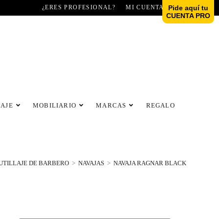
¿ERES PROFESIONAL?
MI CUENTA
Pide aquí tu
CUENTA PRO
LAJE
MOBILIARIO
MARCAS
REGALO
UTILLAJE DE BARBERO
>
NAVAJAS
>
NAVAJA RAGNAR BLACK