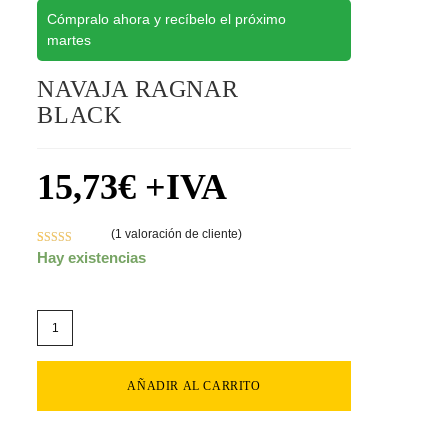
Cómpralo ahora y recíbelo el próximo
martes
NAVAJA RAGNAR
BLACK
15,73
€
+IVA
(
1
valoración de cliente)
Valorado con
1
Hay existencias
5.00
de 5 en
base a
valoración de
un cliente
AÑADIR AL CARRITO