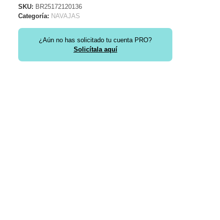
SKU:
BR25172120136
Categoría:
NAVAJAS
¿Aún no has solicitado tu cuenta PRO?
Solicítala aquí