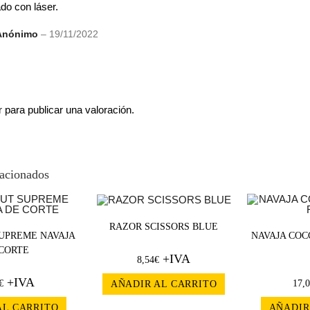
do con láser.
Anónimo
–
19/11/2022
r
para publicar una valoración.
lacionados
RAZOR SCISSORS BLUE
UPREME NAVAJA
NAVAJA COC
CORTE
+IVA
8,54
€
+IVA
€
17,
AÑADIR AL CARRITO
AL CARRITO
AÑADIR