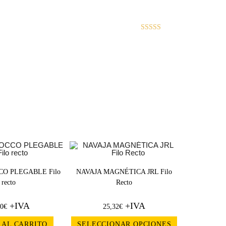
Valorado
con
5
de 5
CO PLEGABLE Filo
NAVAJA MAGNÉTICA JRL Filo
recto
Recto
+IVA
+IVA
00
€
25,32
€
 AL CARRITO
SELECCIONAR OPCIONES