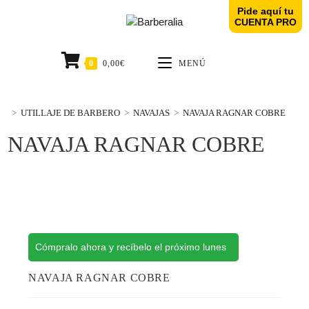
Pide aquí tu
CUENTA PRO
0
0,00
€
MENÚ
>
UTILLAJE DE BARBERO
>
NAVAJAS
>
NAVAJA RAGNAR COBRE
NAVAJA RAGNAR COBRE
Cómpralo ahora y recíbelo el próximo lunes
NAVAJA RAGNAR COBRE