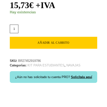
15,73
€
+IVA
Hay existencias
AÑADIR AL CARRITO
SKU:
BR27452919786
Categorías:
KIT PARA ESTUDIANTES
,
NAVAJAS
¿Aún no has solicitado tu cuenta PRO?
Solicítala aquí