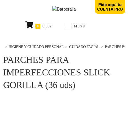
Pide aquí tu
CUENTA PRO
0
0,00
€
MENÚ
>
HIGIENE Y CUIDADO PERSONAL
>
CUIDADO FACIAL
>
PARCHES PAR
PARCHES PARA
IMPERFECCIONES SLICK
GORILLA (36 uds)