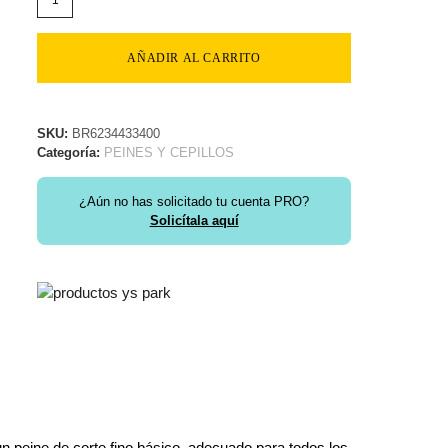
AÑADIR AL CARRITO
SKU:
BR6234433400
Categoría:
PEINES Y CEPILLOS
¿Aún no has solicitado tu cuenta PRO?
Solicítala aquí
 peine de corte fino básico, adecuado para todos los