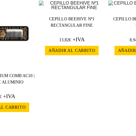
CEPILLO BEEHIVE Nº1
CEPILLO B
RECTANGULAR FINE
+IVA
13,82
€
8,9
AÑADIR AL CARRITO
AÑADIR
IUM COMB AC10 |
E ALUMINIO
+IVA
€
AL CARRITO