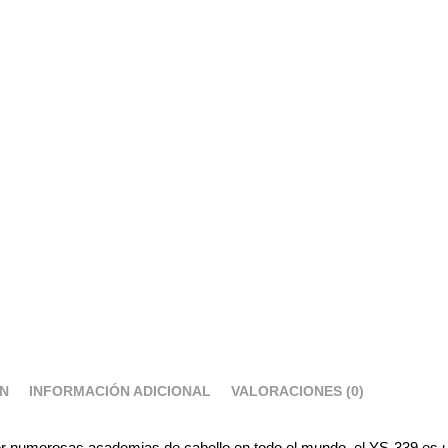
ÓN
INFORMACIÓN ADICIONAL
VALORACIONES (0)
 numerosas academias de cabello en todo el mundo, el YS-339 es un