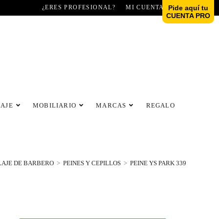
¿ERES PROFESIONAL?
MI CUENTA
Pide aquí tu
CUENTA PRO
LAJE
MOBILIARIO
MARCAS
REGALO
LAJE DE BARBERO
>
PEINES Y CEPILLOS
>
PEINE YS PARK 339