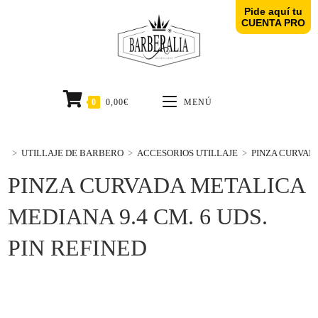
Pide aquí tu
CUENTA PRO
0
0,00
€
MENÚ
>
UTILLAJE DE BARBERO
>
ACCESORIOS UTILLAJE
>
PINZA CURVADA
PINZA CURVADA METALICA
MEDIANA 9.4 CM. 6 UDS.
PIN REFINED