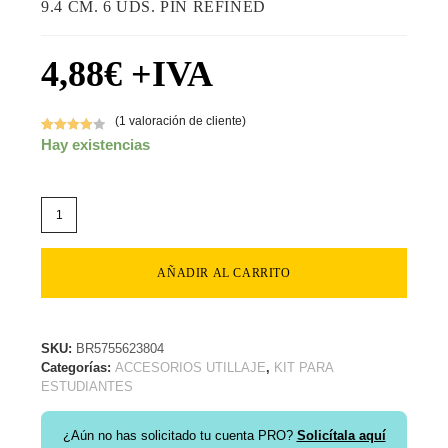
9.4 CM. 6 UDS. PIN REFINED
4,88
€
+IVA
(
1
valoración de cliente)
Valorado
1
Hay existencias
con
4.00
de 5 en
base a
valoración
de un
cliente
AÑADIR AL CARRITO
SKU:
BR5755623804
Categorías:
ACCESORIOS UTILLAJE
,
KIT PARA
ESTUDIANTES
¿Aún no has solicitado tu cuenta PRO?
Solicítala aquí