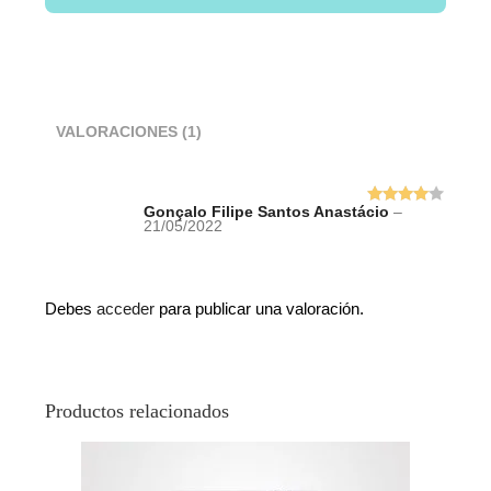
VALORACIONES (1)
Gonçalo Filipe Santos Anastácio
–
Valorado
21/05/2022
con
4
de
5
Debes
acceder
para publicar una valoración.
Productos relacionados