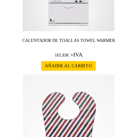
CALENTADOR DE TOALLAS TOWEL WARMER
+IVA
165,83
€
AÑADIR AL CARRITO