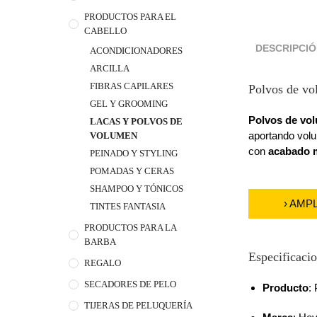
PRODUCTOS PARA EL
CABELLO
DESCRIPCI
ACONDICIONADORES
ARCILLA
FIBRAS CAPILARES
Polvos de vo
GEL Y GROOMING
Polvos de vol
LACAS Y POLVOS DE
aportando vol
VOLUMEN
con
acabado 
PEINADO Y STYLING
POMADAS Y CERAS
SHAMPOO Y TÓNICOS
› AMP
TINTES FANTASIA
PRODUCTOS PARA LA
BARBA
Especificacio
REGALO
SECADORES DE PELO
Producto
:
TIJERAS DE PELUQUERÍA