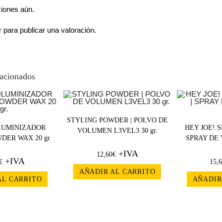
ciones aún.
r
para publicar una valoración.
lacionados
STYLING POWDER | POLVO DE
LUMINIZADOR
HEY JOE! S
VOLUMEN L3VEL3 30 gr.
ER WAX 20 gr.
SPRAY DE
+IVA
12,60
€
+IVA
€
15,
AÑADIR AL CARRITO
AL CARRITO
AÑADIR