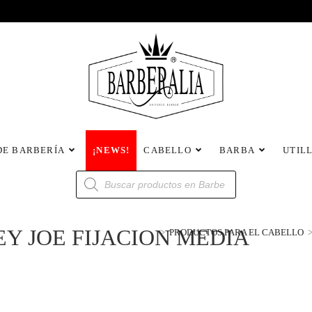
DE BARBERÍA
¡NEWS!
CABELLO
BARBA
UTIL
Y JOE FIJACION MEDIA
>
PRODUCTOS PARA EL CABELLO