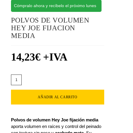
Cómpralo ahora y recíbelo el próximo lunes
POLVOS DE VOLUMEN
HEY JOE FIJACION
MEDIA
14,23
€
+IVA
AÑADIR AL CARRITO
Polvos de volumen Hey Joe fijación media
aporta volumen en raíces y control del peinado
con textura sin peso y
acabado mate
. Su