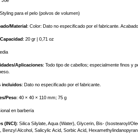
y Joe
 Styling para el pelo (polvos de volumen)
ado/Material
: Color: Dato no especificado por el fabricante. Acabad
/Capacidad
: 20 gr | 0,71 oz
edia
idades/Aplicaciones
: Todo tipo de cabellos; especialmente finos y
peso.
 incluidos
: Dato no especificado por el fabricante.
es/Peso
: 40 × 40 × 110 mm; 75 g
sional en barbería
s (INCI)
: Silica Silylate, Aqua (Water), Glycerin, Bis- (Isostearoyl/
, Benzyl Alcohol, Salicylic Acid, Sorbic Acid, Hexamethylindanopyran,