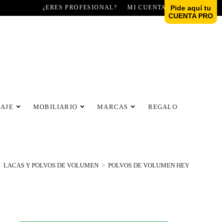
¿ERES PROFESIONAL?
MI CUENTA
Pide aquí tu
CUENTA PRO
LAJE
MOBILIARIO
MARCAS
REGALO
>
LACAS Y POLVOS DE VOLUMEN
>
POLVOS DE VOLUMEN HEY JOE FIJAC