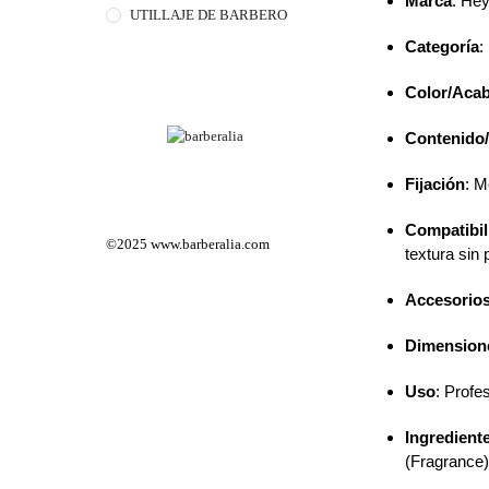
Marca
: He
UTILLAJE DE BARBERO
Categoría
:
Color/Acab
Contenido
Fijación
: M
Compatibil
©2025
www.barberalia.com
textura sin 
Accesorios
Dimension
Uso
: Profe
Ingrediente
(Fragrance)