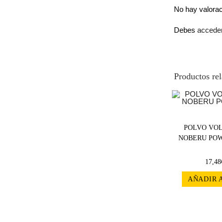
No hay valora
Debes
accede
Productos re
POLVO VO
NOBERU POWD
17,48
AÑADIR 