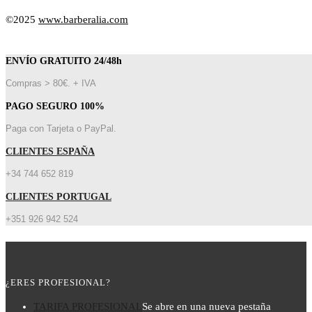
©2025
www.barberalia.com
ENVÍO GRATUITO 24/48h
Compras > 80€. + IVA
PAGO SEGURO 100%
Paga con Tarjeta o PayPal.
CLIENTES ESPAÑA
+34 744 652 819
CLIENTES PORTUGAL
+351 926 942 524
¿ERES PROFESIONAL?
TARIFA PROFESIONAL
Se abre en una nueva pestaña