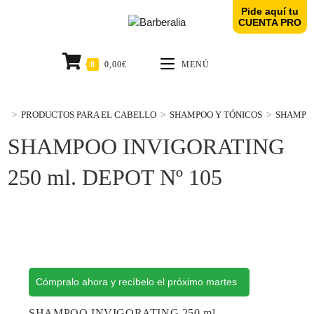
Pide aquí tu
CUENTA PRO
0
0,00
€
MENÚ
>
PRODUCTOS PARA EL CABELLO
>
SHAMPOO Y TÓNICOS
>
SHAMPOO
SHAMPOO INVIGORATING
250 ml. DEPOT Nº 105
Cómpralo ahora y recíbelo el próximo martes
SHAMPOO INVIGORATING 250 ml.