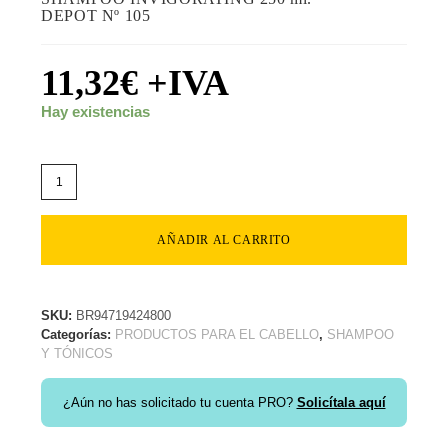
DEPOT Nº 105
11,32
€
+IVA
Hay existencias
AÑADIR AL CARRITO
SKU:
BR94719424800
Categorías:
PRODUCTOS PARA EL CABELLO
,
SHAMPOO
Y TÓNICOS
¿Aún no has solicitado tu cuenta PRO?
Solicítala aquí