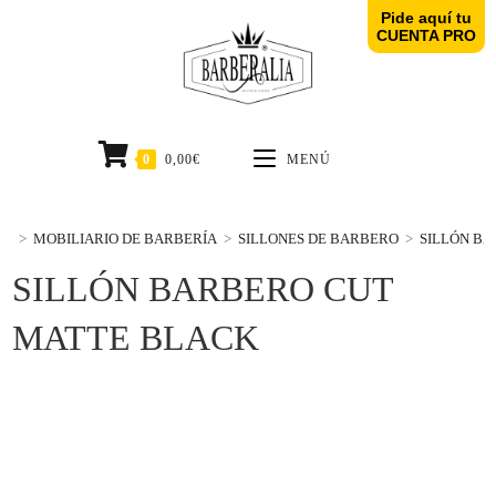
Pide aquí tu
CUENTA PRO
0
0,00
€
MENÚ
>
MOBILIARIO DE BARBERÍA
>
SILLONES DE BARBERO
>
SILLÓN B
SILLÓN BARBERO CUT
MATTE BLACK