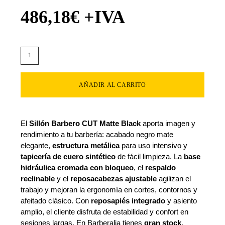
486,18
€
+IVA
AÑADIR AL CARRITO
El
Sillón Barbero CUT Matte Black
aporta imagen y
rendimiento a tu barbería: acabado negro mate
elegante,
estructura metálica
para uso intensivo y
tapicería de cuero sintético
de fácil limpieza. La
base
hidráulica cromada con bloqueo
, el
respaldo
reclinable
y el
reposacabezas ajustable
agilizan el
trabajo y mejoran la ergonomía en cortes, contornos y
afeitado clásico. Con
reposapiés integrado
y asiento
amplio, el cliente disfruta de estabilidad y confort en
sesiones largas. En Barberalia tienes
gran stock
,