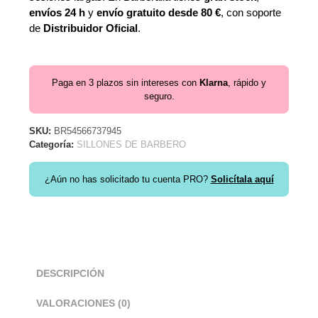
envíos 24 h
y
envío gratuito desde 80 €
, con soporte
de
Distribuidor Oficial
.
Paga en 3 plazos sin intereses con
Klarna
, rápido y
seguro.
SKU:
BR54566737945
Categoría:
SILLONES DE BARBERO
¿Aún no has solicitado tu cuenta PRO?
Solicítala aquí
DESCRIPCIÓN
VALORACIONES (0)