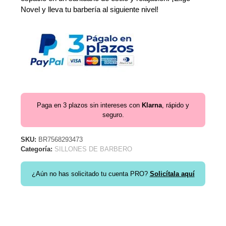
Novel y lleva tu barbería al siguiente nivel!
Paga en 3 plazos sin intereses con
Klarna
, rápido y
seguro.
SKU:
BR7568293473
Categoría:
SILLONES DE BARBERO
¿Aún no has solicitado tu cuenta PRO?
Solicítala aquí