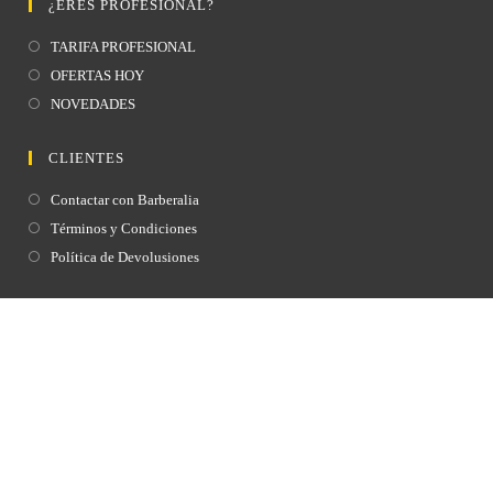
¿ERES PROFESIONAL?
TARIFA PROFESIONAL
OFERTAS HOY
NOVEDADES
CLIENTES
Contactar con Barberalia
Términos y Condiciones
Política de Devolusiones
MÁS INFORMACIÓN
Aviso Legal
Política de Privacidad
Política de Cookies
Política de envíos