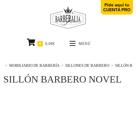
Pide aquí tu
CUENTA PRO
0
0,00
€
MENÚ
>
MOBILIARIO DE BARBERÍA
>
SILLONES DE BARBERO
>
SILLÓN B
SILLÓN BARBERO NOVEL