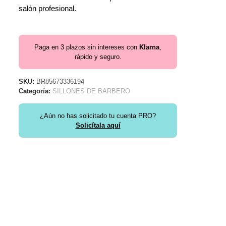
salón profesional.
Paga en 3 plazos sin intereses con
Klarna
,
rápido y seguro.
SKU:
BR85673336194
Categoría:
SILLONES DE BARBERO
¿Aún no has solicitado tu cuenta PRO?
Solicítala aquí