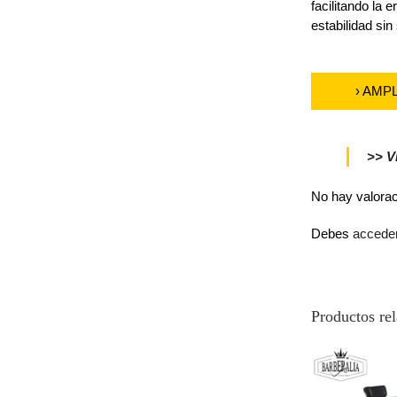
facilitando la
estabilidad sin 
› AMP
>> 
No hay valora
Debes
accede
Productos re
¡OFERT