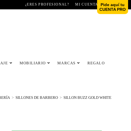
¿ERES PROFESIONAL?
MI CUENTA
Pide aquí tu
CUENTA PRO
LAJE
MOBILIARIO
MARCAS
REGALO
BERÍA
>
SILLONES DE BARBERO
>
SILLON BUZZ GOLD WHITE