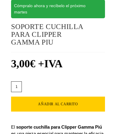
Cómpralo ahora y recíbelo el próximo
martes
SOPORTE CUCHILLA
PARA CLIPPER
GAMMA PIU
3,00
€
+IVA
AÑADIR AL CARRITO
El
soporte cuchilla para Clipper Gamma Piú
es una pieza esencial para mantener la eficacia