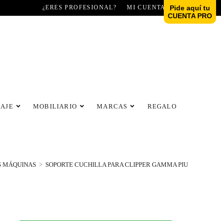
¿ERES PROFESIONAL?
MI CUENTA
Pide aquí tu
CUENTA PRO
LAJE
MOBILIARIO
MARCAS
REGALO
S MÁQUINAS
>
SOPORTE CUCHILLA PARA CLIPPER GAMMA PIU