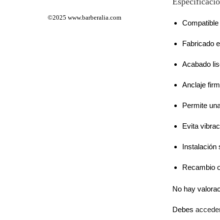
Especificacio
©2025
www.barberalia.com
Compatible 
Fabricado e
Acabado liso
Anclaje fir
Permite una 
Evita vibra
Instalación
Recambio or
No hay valora
Debes
accede