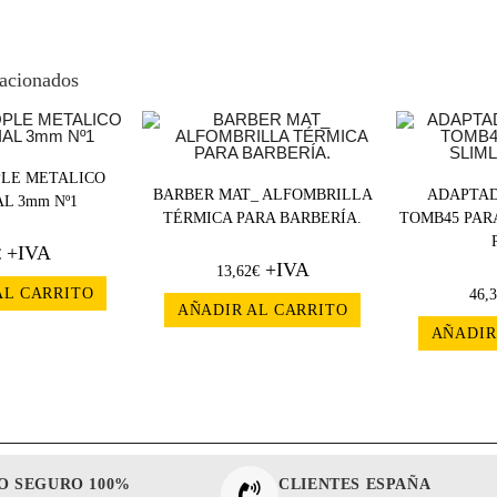
lacionados
PLE METALICO
BARBER MAT_ ALFOMBRILLA
ADAPTAD
L 3mm Nº1
TÉRMICA PARA BARBERÍA.
TOMB45 PAR
+IVA
€
+IVA
13,62
€
AL CARRITO
46,
AÑADIR AL CARRITO
AÑADIR
O SEGURO 100%
CLIENTES ESPAÑA