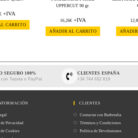
UPPERCUT 90 gr.
+IVA
€
+IVA
16,26
€
12,
AL CARRITO
AÑADIR AL CARRITO
AÑADIR
O SEGURO 100%
CLIENTES ESPAÑA
con Tarjeta o PayPal.
+34 744 652 819
NFORMACIÓN
CLIENTES
egal
Contactar con Barberalia
 de Privacidad
Términos y Condiciones
a de Cookies
Política de Devolusiones