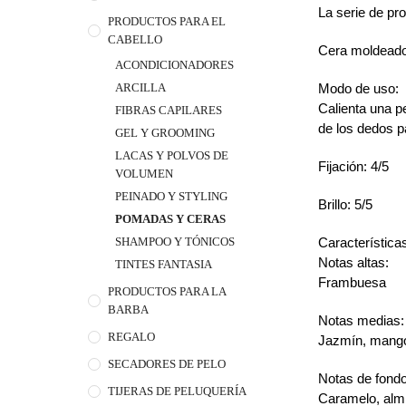
La serie de pr
PRODUCTOS PARA EL
CABELLO
Cera moldeadora
ACONDICIONADORES
Modo de uso:
ARCILLA
Calienta una 
FIBRAS CAPILARES
de los dedos pa
GEL Y GROOMING
LACAS Y POLVOS DE
Fijación: 4/5
VOLUMEN
PEINADO Y STYLING
Brillo: 5/5
POMADAS Y CERAS
Característica
SHAMPOO Y TÓNICOS
Notas altas:
TINTES FANTASIA
Frambuesa
PRODUCTOS PARA LA
BARBA
Notas medias:
REGALO
Jazmín, mango
SECADORES DE PELO
Notas de fondo
TIJERAS DE PELUQUERÍA
Caramelo, alm