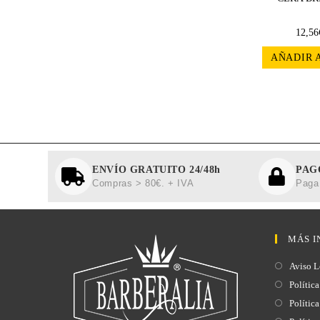
12,56
AÑADIR 
ENVÍO GRATUITO 24/48h
PAG
Compras > 80€. + IVA
Paga 
MÁS I
Aviso L
Política
Polític