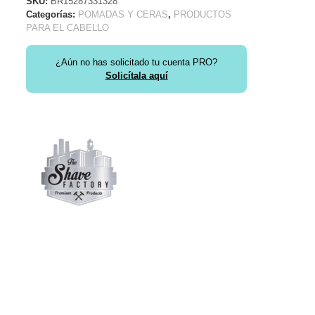
SKU:
BR15287331328
Categorías:
POMADAS Y CERAS
,
PRODUCTOS
PARA EL CABELLO
¿Aún no has solicitado tu cuenta PRO?
Solicítala aquí