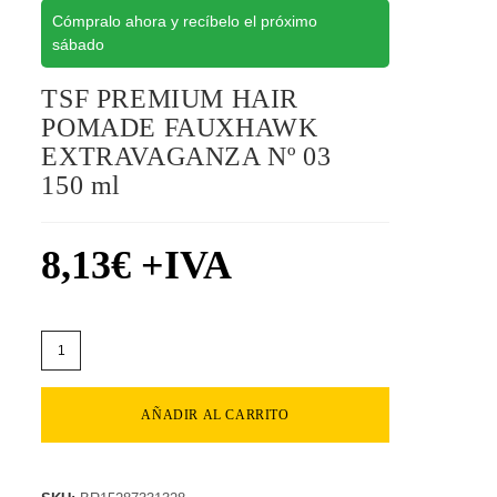
Cómpralo ahora y recíbelo el próximo
sábado
TSF PREMIUM HAIR
POMADE FAUXHAWK
EXTRAVAGANZA Nº 03
150 ml
8,13
€
+IVA
AÑADIR AL CARRITO