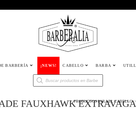
DE BARBERÍA
¡NEWS!
CABELLO
BARBA
UTIL
ADE FAUXHAWK EXTRAVAGANZ
>
PRODUCTOS PARA EL CABELLO