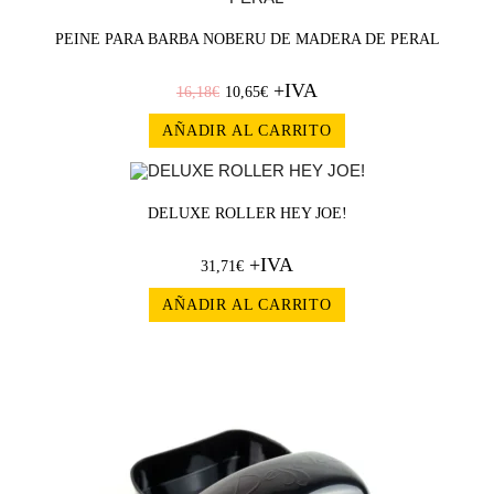
¡OFERT
PEINE PARA BARBA NOBERU DE MADERA DE PERAL
A!
+IVA
16,18
€
10,65
€
AÑADIR AL CARRITO
DELUXE ROLLER HEY JOE!
+IVA
31,71
€
AÑADIR AL CARRITO