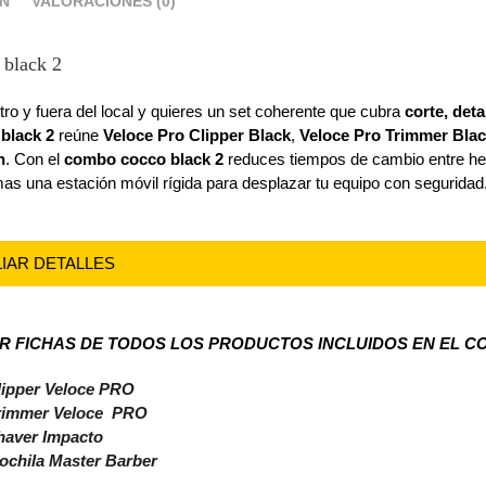
ÓN
VALORACIONES (0)
 black 2
tro y fuera del local y quieres un set coherente que cubra
corte, deta
black 2
reúne
Veloce Pro Clipper Black
,
Veloce Pro Trimmer Bla
n
. Con el
combo cocco black 2
reduces tiempos de cambio entre he
s una estación móvil rígida para desplazar tu equipo con seguridad
LIAR DETALLES
ER FICHAS DE TODOS LOS PRODUCTOS INCLUIDOS EN EL 
lipper Veloce PRO
rimmer Veloce PRO
haver Impacto
ochila Master Barber