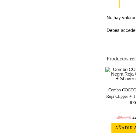
No hay valora
Debes
accede
Productos re
¡OFERT
Combo COCCO V
A!
Roja Clipper + 
RE
296,64
€
2
AÑADIR 