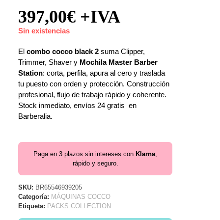
397,00
€
+IVA
Sin existencias
El
combo cocco black 2
suma Clipper,
Trimmer, Shaver y
Mochila Master Barber
Station
: corta, perfila, apura al cero y traslada
tu puesto con orden y protección. Construcción
profesional, flujo de trabajo rápido y coherente.
Stock inmediato, envíos 24 gratis en
Barberalia.
Paga en 3 plazos sin intereses con
Klarna
,
rápido y seguro.
SKU:
BR65546939205
Categoría:
MÁQUINAS COCCO
Etiqueta:
PACKS COLLECTION