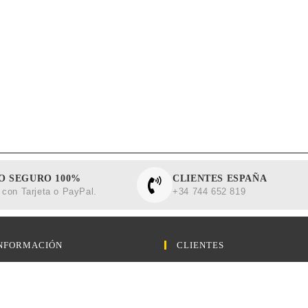
O SEGURO 100%
CLIENTES ESPAÑA
con Tarjeta o PayPal.
+34 744 652 819
NFORMACIÓN
CLIENTES
egal
Contactar con Barberalia
 de Privacidad
Términos y Condiciones
a de Cookies
Política de Devolusiones