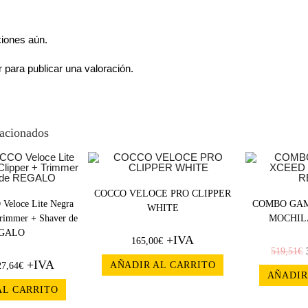
ciones aún.
r
para publicar una valoración.
lacionados
¡OFERT
COCCO VELOCE PRO CLIPPER
eloce Lite Negra
COMBO GAM
WHITE
A!
Trimmer + Shaver de
MOCHIL
GALO
+IVA
165,00
€
519,51
€
+IVA
AÑADIR AL CARRITO
27,64
€
AÑADIR
AL CARRITO