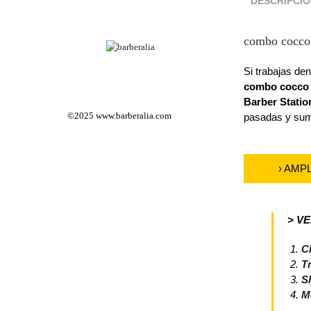
DESCRIPCI
combo cocco
Si trabajas den
combo cocco 
Barber Statio
©2025
www.barberalia.com
pasadas y suma
› AMP
> V
C
T
S
M