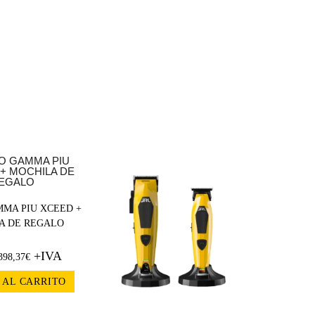
MA PIU XCEED +
A DE REGALO
+IVA
398,37
€
 AL CARRITO